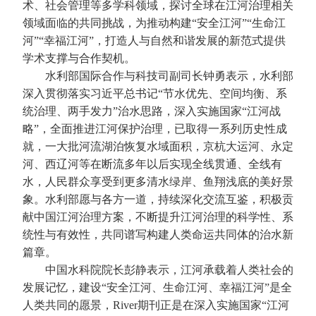
术、社会管理等多学科领域，探讨全球在江河治理相关
领域面临的共同挑战，为推动构建“安全江河”“生命江
河”“幸福江河”，打造人与自然和谐发展的新范式提供
学术支撑与合作契机。
水利部国际合作与科技司副司长钟勇表示，水利部
深入贯彻落实习近平总书记“节水优先、空间均衡、系
统治理、两手发力”治水思路，深入实施国家“江河战
略”，全面推进江河保护治理，已取得一系列历史性成
就，一大批河流湖泊恢复水域面积，京杭大运河、永定
河、西辽河等在断流多年以后实现全线贯通、全线有
水，人民群众享受到更多清水绿岸、鱼翔浅底的美好景
象。水利部愿与各方一道，持续深化交流互鉴，积极贡
献中国江河治理方案，不断提升江河治理的科学性、系
统性与有效性，共同谱写构建人类命运共同体的治水新
篇章。
中国水科院院长彭静表示，江河承载着人类社会的
发展记忆，建设“安全江河、生命江河、幸福江河”是全
人类共同的愿景，River期刊正是在深入实施国家“江河