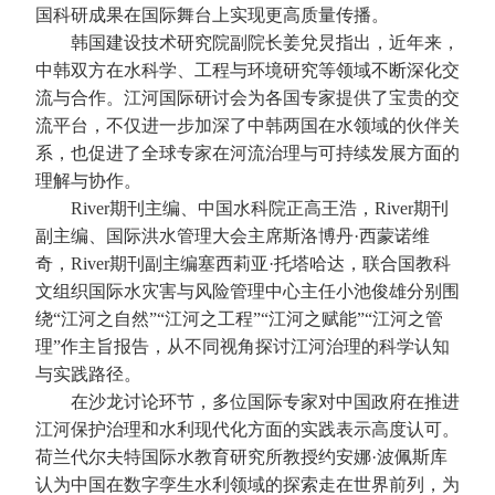
国科研成果在国际舞台上实现更高质量传播。
韩国建设技术研究院副院长姜兌炅指出，近年来，
中韩双方在水科学、工程与环境研究等领域不断深化交
流与合作。江河国际研讨会为各国专家提供了宝贵的交
流平台，不仅进一步加深了中韩两国在水领域的伙伴关
系，也促进了全球专家在河流治理与可持续发展方面的
理解与协作。
River期刊主编、中国水科院正高王浩，River期刊
副主编、国际洪水管理大会主席斯洛博丹·西蒙诺维
奇，River期刊副主编塞西莉亚·托塔哈达，联合国教科
文组织国际水灾害与风险管理中心主任小池俊雄分别围
绕“江河之自然”“江河之工程”“江河之赋能”“江河之管
理”作主旨报告，从不同视角探讨江河治理的科学认知
与实践路径。
在沙龙讨论环节，多位国际专家对中国政府在推进
江河保护治理和水利现代化方面的实践表示高度认可。
荷兰代尔夫特国际水教育研究所教授约安娜·波佩斯库
认为中国在数字孪生水利领域的探索走在世界前列，为