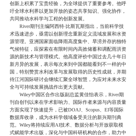
创新上积累了宝贵经验，为全球提供了重要参考。他呼
吁全球水利界以更加开放的姿态共享知识、强化协作，
共同推动水科学与工程的创新发展。
River期刊主编阿西特·比斯瓦斯指出，当前科学技
术迅速进步，亟需以创新理念重新定义流域发展和水资
源管理。亚洲国家面临降雨高度集中、旱涝并存的独特
气候特征，应探索在有限时间内高效储蓄和调配雨洪资
源的新技术与管理模式。他高度评价中国过去几十年日
新月异的发展，表示每次来到中国都能看到不一样的中
国，特别赞赏水利改革与发展取得的历史性成就，并期
待江河国际研讨会继续汇聚全球智慧，为应对未来水安
全与可持续发展挑战作出更大贡献。
Wiley中国区合作出版副总监黄佳怡表示，River期
刊自创刊以来在学术影响力、国际作者来源与内容质量
方面实现了快速提升，已被DOAJ、Scopus、EI等国际
数据库收录，成为水科学领域备受关注的新兴期刊典
范。Wiley将持续应用AI技术、数据分析与开放获取模
式赋能学术出版，深化与中国科研机构的合作，助力中