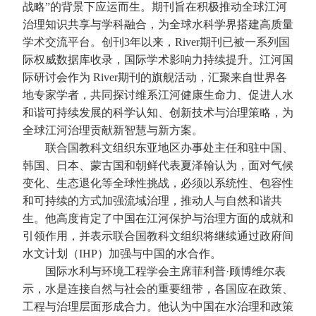
战略”的背景下应运而生。期刊旨在积极推动全球江河
治理知识共享与学科融合，为全球水科学界搭建高质量
学术交流平台。创刊3年以来，River期刊已被一系列国
际权威数据库收录，国际学术影响力持续提升。江河国
际研讨会作为 River期刊的旗舰活动，汇聚来自世界各
地专家学者，共同探讨维系江河健康生命力、促进人水
和谐可持续发展的科学认知、创新技术与治理策略，为
全球江河治理贡献新智慧与新方案。
联合国教科文组织东亚地区办事处主任和驻中国、
韩国、日本、蒙古国和朝鲜代表夏泽翰认为，面对气候
变化、生态退化等全球性挑战，必须以系统性、包容性
和可持续的方式加强流域治理，推动人与自然和谐共
生。他高度肯定了中国在江河保护与治理方面的成就和
引领作用，并表示联合国教科文组织将继续通过政府间
水文计划（IHP）加强与中国的水合作。
国际水利与环境工程学会主席菲利普·顾博维尔表
示，水是连接自然与社会的重要纽带，各国应在政策、
工程与治理层面形成合力。他认为中国在水治理和政策